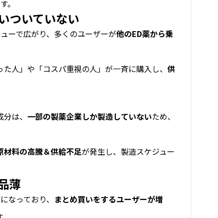
す。
追いついていない
ビューで広がり、多くのユーザーが
他のED薬から乗
った人」や「コスパ重視の人」が一斉に購入し、
供
成分は、
一部の製薬企業しか製造していない
ため、
原材料の高騰＆供給不足
が発生し、製造スケジュー
る品薄
題になっており、
まとめ買いをするユーザーが増
す。