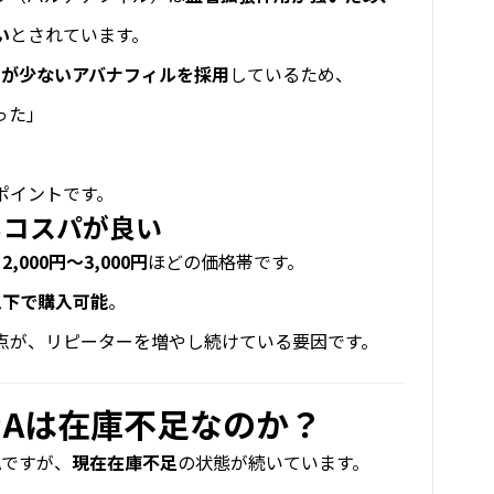
い
とされています。
用が少ないアバナフィルを採用
しているため、
った」
」
ポイントです。
もコスパが良い
,000円～3,000円
ほどの価格帯です。
以下で購入可能
。
点が、リピーターを増やし続けている要因です。
Aは在庫不足なのか？
Aですが、
現在在庫不足
の状態が続いています。