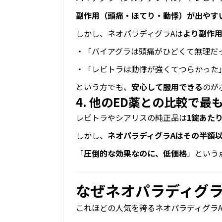
副作用（頭痛・ほてり・動悸）が出やす
しかし、ネオパラディグラAは
より副作
・「バイアグラは頭痛がひどくて無理だ
・「レビトラは動悸が強くてつらかった
という方でも、
安心して服用できる
のが
4. 他のED薬との比較で最
レビトラやシアリスの純正品は
1錠あたり2
しかし、
ネオパラディグラAはその半額
「
圧倒的な効果なのに、低価格
」という
なぜネオパラディグラ
これほどの人気を誇るネオパラディグラ