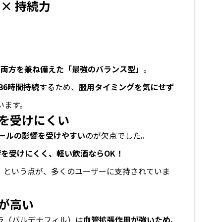
 × 持続力
の両方を兼ね備えた「最強のバランス型」
。
36時間持続
するため、
服用タイミングを気にせず
います。
響を受けにくい
ールの影響を受けやすい
のが欠点でした。
響を受けにくく、軽い飲酒ならOK！
」という点が、多くのユーザーに支持されていま
性が高い
ラ（バルデナフィル）は
血管拡張作用が強いため、