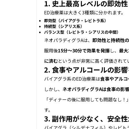
1. 史上最高レベルの即効性
ED治療薬は大きく3種類に分かれます。
即効型（バイアグラ・レビトラ系）
持続型（シアリス系）
バランス型（レビトラ・シアリスの中間）
ネオパラディグラAは、
即効性と持続性
服用後
15分～30分で効果を発揮
し、
最大
に済む
という点が非常に高く評価されて
2. 食事やアルコールの影
バイアグラ系のED治療薬は
食事やアルコ
しかし、
ネオパラディグラAは食事の影
「ディナーの後に服用しても問題なし！
す。
3. 副作用が少なく、安全
バイアグラ（シルデナフィル）やレビト